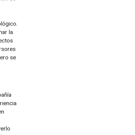
lógico.
nar la
yectos
ersores
mero se
pañía
riencia
en
verlo