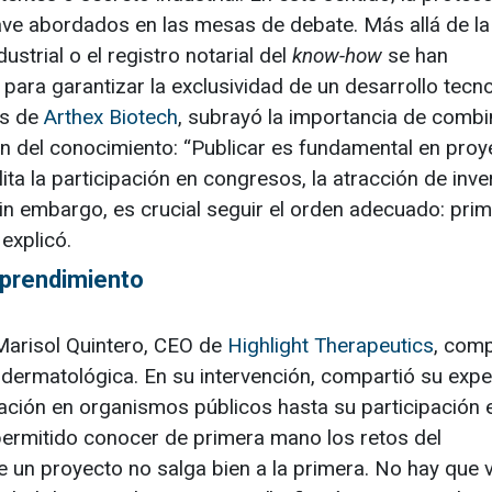
lave abordados en las mesas de debate. Más allá de la
strial o el registro notarial del
know-how
se han
ara garantizar la exclusividad de un desarrollo tecno
es de
Arthex Biotech
, subrayó la importancia de combi
ión del conocimiento: “Publicar es fundamental en pro
lita la participación en congresos, la atracción de inv
Sin embargo, es crucial seguir el orden adecuado: pri
 explicó.
mprendimiento
Marisol Quintero, CEO de
Highlight Therapeutics
, com
 dermatológica. En su intervención, compartió su expe
gación en organismos públicos hasta su participación 
 permitido conocer de primera mano los retos del
e un proyecto no salga bien a la primera. No hay que 