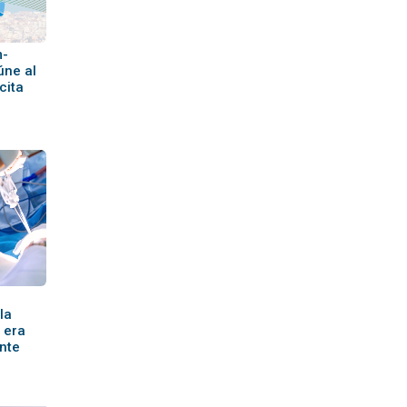
m-
úne al
cita
la
 era
nte