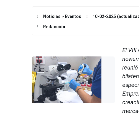
Noticias > Eventos
10-02-2025 (actualiza
Redacción
El VII
noviem
reunió
bilate
especi
Empren
creaci
mercad