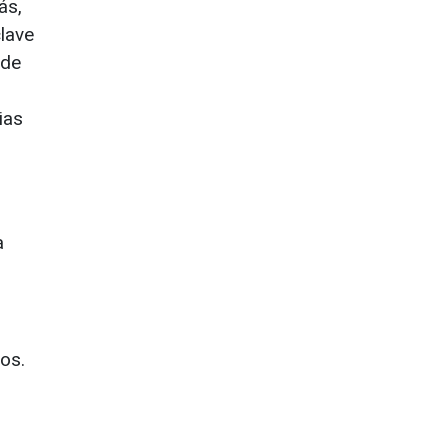
ás,
lave
 de
ias
a
.
os.