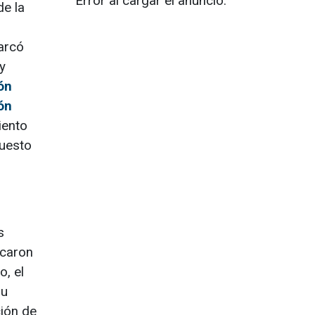
Error al cargar el anuncio.
de la
arcó
y
ón
ón
iento
puesto
s
acaron
o, el
su
ción de