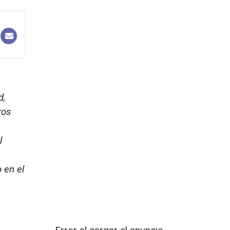
d,
ros
l
 en el