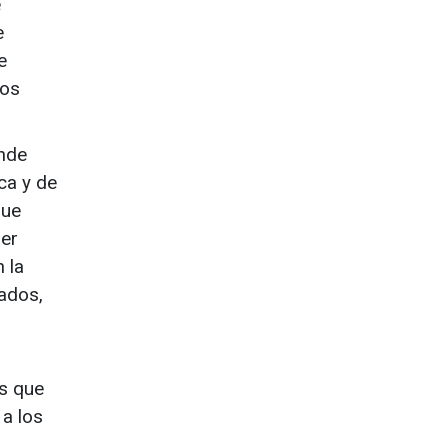
e
e
e
ros
onde
ca y de
que
ier
 la
ados,
as que
 a los