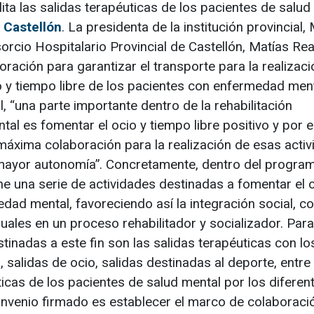
lita las salidas terapéuticas de los pacientes de salud
e Castellón
. La presidenta de la institución provincial,
orcio Hospitalario Provincial de Castellón, Matías Rea
ración para garantizar el transporte para la realizaci
o y tiempo libre de los pacientes con enfermedad ment
, “una parte importante dentro de la rehabilitación
al es fomentar el ocio y tiempo libre positivo y por e
áxima colaboración para la realización de esas acti
 mayor autonomía”. Concretamente, dentro del progra
ene una serie de actividades destinadas a fomentar el 
dad mental, favoreciendo así la integración social, con
les en un proceso rehabilitador y socializador. Para 
tinadas a este fin son las salidas terapéuticas con lo
, salidas de ocio, salidas destinadas al deporte, entre 
ticas de los pacientes de salud mental por los diferen
l convenio firmado es establecer el marco de colaboraci