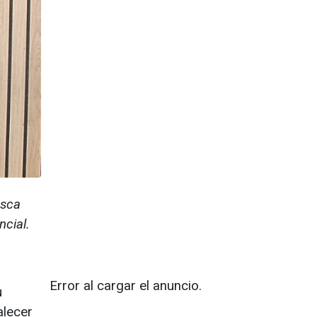
usca
ncial.
Error al cargar el anuncio.
u
alecer