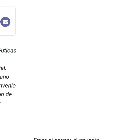
éuticas
al,
ario
onvenio
ón de
s