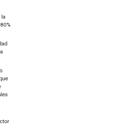
.
 la
l 80%
idad
ra
do
 que
e
ales
ctor