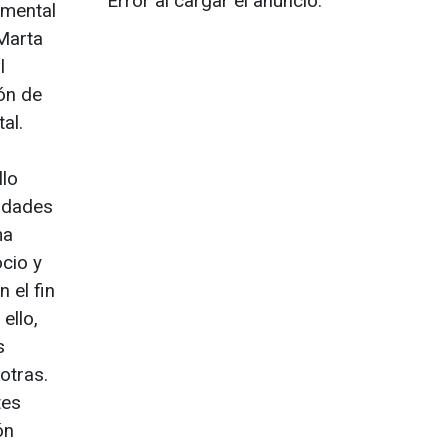
Error al cargar el anuncio.
 mental
 Marta
l
ón de
al.
llo
vidades
ma
ocio y
 el fin
ello,
s
otras.
tes
ón