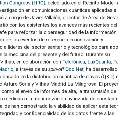
ution Congress (HRC)
, celebrado en el Recinto Modern
vestigación en comunicaciones cuánticas aplicadas al
ó a cargo de Javier Villalón, director de Área de Gest
artió con los asistentes los avances más recientes de
afe para reforzar la ciberseguridad de la información
no de los eventos de referencia en innovación y
o a líderes del sector sanitario y tecnológico para abo
 la medicina del presente y del futuro. Durante su
o Vithas, en colaboración con
Telefónica
,
LuxQuanta
,
Fo
Madrid
, a través de su
spin-off
QoolNet
, ha desarrolla
basado en la distribución cuántica de claves (QKD) 
id Arturo Soria y Vithas Madrid La Milagrosa. El proye
 como el envío de informes de alta, la transmisión de
es médicas o la monitorización avanzada de constant
llos han demostrado la viabilidad de aplicar esta tec
tegridad y confidencialidad de los datos frente a las