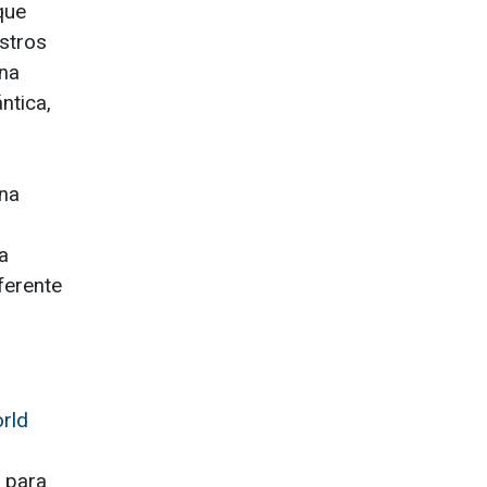
que
stros
una
ntica,
una
a
ferente
rld
a para