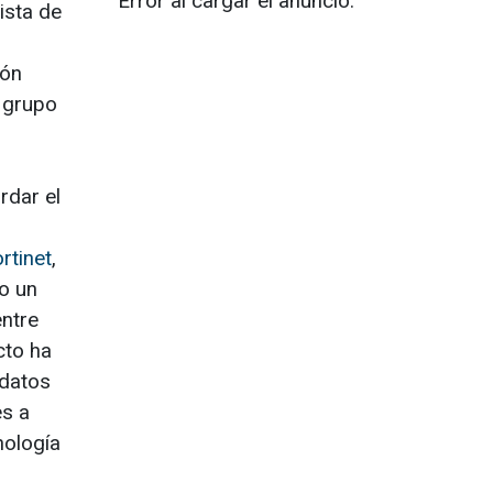
Error al cargar el anuncio.
ista de
ión
l grupo
rdar el
rtinet
,
do un
entre
cto ha
 datos
es a
nología