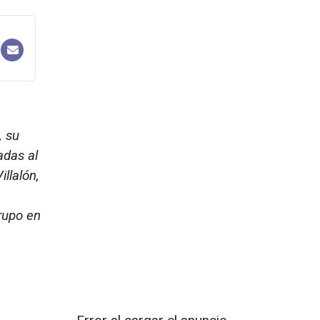
, su
adas al
illalón,
n
rupo en