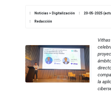
Noticias > Digitalización
20-05-2025 (act
Redacción
Vithas
celebr
proyec
ámbito
direct
compar
la apl
cibers