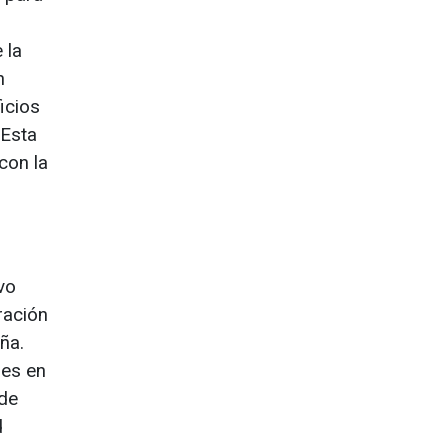
 la
n
icios
 Esta
con la
vo
ración
ña.
res en
 de
d